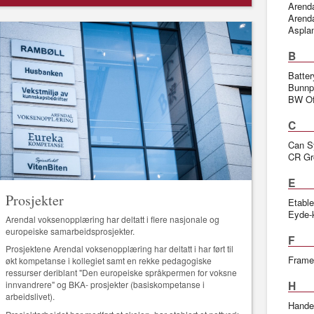
Arend
Arend
Aspla
B
Batte
Bunnp
BW Of
C
Can S
CR Gr
E
Prosjekter
Etable
Eyde-
Arendal voksenopplæring har deltatt i flere nasjonale og
europeiske samarbeidsprosjekter.
F
Prosjektene Arendal voksenopplæring har deltatt i har ført til
Frame
økt kompetanse i kollegiet samt en rekke pedagogiske
ressurser deriblant "Den europeiske språkpermen for voksne
H
innvandrere" og BKA- prosjekter (basiskompetanse i
arbeidslivet).
Hande