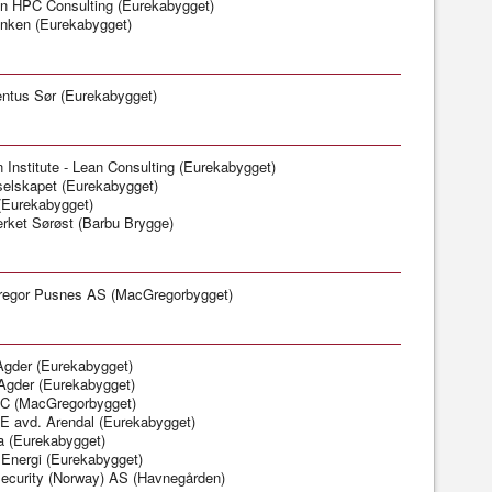
n HPC Consulting (Eurekabygget)
nken (Eurekabygget)
entus Sør (Eurekabygget)
 Institute - Lean Consulting (Eurekabygget)
selskapet (Eurekabygget)
(Eurekabygget)
rket Sørøst (Barbu Brygge)
egor Pusnes AS (MacGregorbygget)
gder (Eurekabygget)
Agder (Eurekabygget)
 (MacGregorbygget)
 avd. Arendal (Eurekabygget)
a (Eurekabygget)
 Energi (Eurekabygget)
ecurity (Norway) AS (Havnegården)