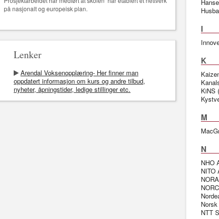
Prosjektarbeidet har medført at skolen har etablert et nettverk
Hanse
på nasjonalt og europeisk plan.
Husba
I
Innov
Lenker
K
Arendal Voksenopplæring- Her finner man
Kaizen
oppdatert informasjon om kurs og andre tilbud,
Kanal
nyheter, åpningstider, ledige stillinger etc.
KiNS 
Kystve
M
MacGr
N
NHO A
NITO 
NORAC
NORCE
Norde
Norsk
NTT S