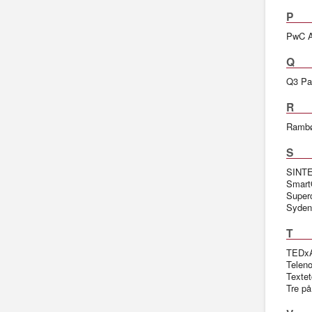
P
PwC A
Q
Q3 Pa
R
Rambø
S
SINTE
Smart
Super
Syden
T
TEDxA
Teleno
Textet
Tre på