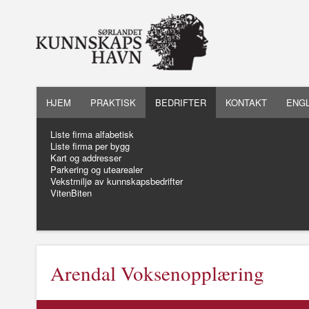
HJEM
PRAKTISK
BEDRIFTER
KONTAKT
ENGL
Liste firma alfabetisk
Liste firma per bygg
Kart og addresser
Parkering og utearealer
Vekstmiljø av kunnskapsbedrifter
VitenBiten
Arendal Voksenopplæring