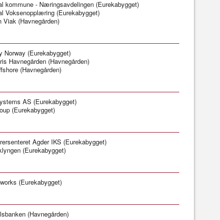
al kommune - Næringsavdelingen (Eurekabygget)
al Voksenopplæring (Eurekabygget)
n Viak (Havnegården)
ry Norway (Eurekabygget)
ris Havnegården (Havnegården)
fshore (Havnegården)
ystems AS (Eurekabygget)
oup (Eurekabygget)
rersenteret Agder IKS (Eurekabygget)
klyngen (Eurekabygget)
works (Eurekabygget)
lsbanken (Havnegården)