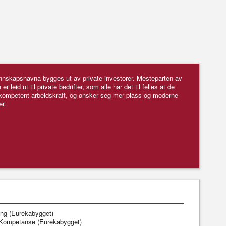
nnskapshavna bygges ut av private investorer. Mesteparten av
er leid ut til private bedrifter, som alle har det til felles at de
 kompetent arbeidskraft, og ønsker seg mer plass og moderne
er.
ing (Eurekabygget)
Kompetanse (Eurekabygget)