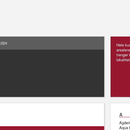
ISH
Hele ku
arealene 
trenger
lokalitet
A
Agder
Aqua 