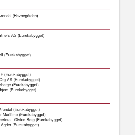
rendal (Havnegården)
rtners AS (Eurekabygget)
ll (Eurekabygget)
F (Eurekabygget)
Org AS (Eurekabygget)
charge (Eurekabygget)
hjem (Eurekabygget)
rendal (Eurekabygget)
r Maritime (Eurekabygget)
cetera - Øivind Berg (Eurekabygget)
 Agder (Eurekabygget)