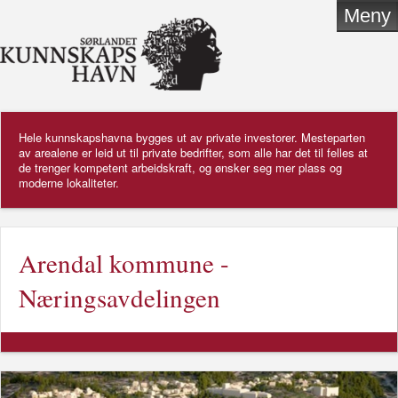
Meny
Hele kunnskapshavna bygges ut av private investorer. Mesteparten
av arealene er leid ut til private bedrifter, som alle har det til felles at
de trenger kompetent arbeidskraft, og ønsker seg mer plass og
moderne lokaliteter.
Arendal kommune -
Næringsavdelingen